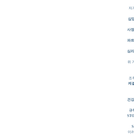
자
삽입
사정
파트
심리
위 
조
케겔
건강
규
STO
S
이러