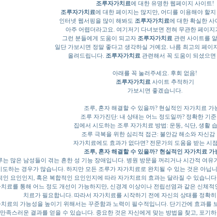
조루자가치료
에 대한 유명한 웹페이지 사이트!
조루자가치료
에 대한 페이지는 많지만, 어디를 이용해야 할지
인터넷 웹서핑을 많이 해봐도
조루자가치료
에 대한 확실한 
아주 어렵더라고요. 여기저기 다녀보면 전혀 무관한 페이지가 
그런 분들에게 도움이 되고자
조루자가치료
관련 사이트를 
일단 가보시면 정말 좋다고 생각하실 거예요. 나름 최고의 페이
올려드립니다.
조루자가치료
관련해서 꼭 도움이 되셨으면
아래를 꼭 눌러주세요. 후회 없음!
조루자가치료
사이트 추적하기
가보시면 좋겠습니다.
조루, 혼자 해결할 수 있을까? 현실적인 자가치료 가
조루 자가진단: 내 상태는 어느 정도일까? 정확한 기준
집에서 시도하는 조루 자가치료 방법: 운동, 식단, 생활 
조루 극복을 위한 심리적 접근: 불안감 해소와 자신감
자가치료에도 효과가 없다면? 전문가의 도움을 받는 시
조루, 혼자 해결할 수 있을까? 현실적인 자가치료 가
루는 많은 남성들이 겪는 흔한 성 기능 장애입니다. 병원 방문을 꺼리거나 시간적 여유가 
시도하는 경우가 많습니다. 하지만 모든 조루가 자가치료로 완치될 수 있는 것은 아닙니
적인 요인인지, 혹은 복합적인 요인인지에 따라 자가치료의 효과는 달라질 수 있습니다
치료를 통해 어느 정도 개선이 가능하지만, 신경계 이상이나 전립선염과 같은 신체적
치료가 필요합니다. 따라서 자가치료를 시작하기 전에 자신의 상태를 정확히
치료의 가능성을 높이기 위해서는 꾸준함과 노력이 필수적입니다. 단기간에 효과를 보
 만족스러운 결과를 얻을 수 있습니다. 중요한 것은 자신에게 맞는 방법을 찾고, 포기