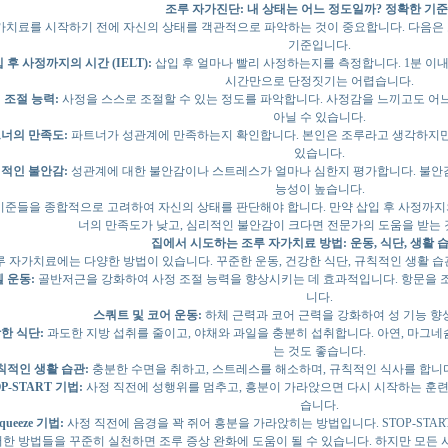
조루 자가진단: 내 상태는 어느 정도일까? 정확한 기준
가치료를 시작하기 전에 자신의 상태를 객관적으로 파악하는 것이 중요합니다. 다음은 
기준입니다.
 후 사정까지의 시간 (IELT):
삽입 후 얼마나 빨리 사정하는지를 측정합니다. 1분 이
시간만으로 단정짓기는 어렵습니다.
 조절 능력:
사정을 스스로 조절할 수 있는 정도를 파악합니다. 사정감을 느끼고도 어
아닐 수 있습니다.
너의 만족도:
파트너가 성관계에 만족하는지 확인합니다. 본인은 조루라고 생각하지만
있습니다.
적인 불안감:
성관계에 대한 불안감이나 스트레스가 얼마나 심한지 평가합니다. 불안
능성이 높습니다.
기준들을 종합적으로 고려하여 자신의 상태를 판단해야 합니다. 만약 삽입 후 사정까지의
너의 만족도가 낮고, 심리적인 불안감이 크다면 전문가의 도움을 받는 
집에서 시도하는 조루 자가치료 방법: 운동, 식단, 생활 
루 자가치료에는 다양한 방법이 있습니다. 꾸준한 운동, 건강한 식단, 규칙적인 생활 습
 운동:
골반저근을 강화하여 사정 조절 능력을 향상시키는 데 효과적입니다. 항문을 
니다.
스쿼트 및 코어 운동:
하체 근력과 코어 근력을 강화하여 성 기능 향
한 식단:
과도한 지방 섭취를 줄이고, 야채와 과일을 충분히 섭취합니다. 아연, 마그
는 것도 좋습니다.
칙적인 생활 습관:
충분한 수면을 취하고, 스트레스를 해소하며, 규칙적인 식사를 합니다
P-START 기법:
사정 직전에 성행위를 멈추고, 흥분이 가라앉으면 다시 시작하는 훈련
습니다.
queeze 기법:
사정 직전에 음경을 꽉 쥐어 흥분을 가라앉히는 방법입니다. STOP-STA
한 방법들을 꾸준히 실천하면 조루 증상 완화에 도움이 될 수 있습니다. 하지만 모든