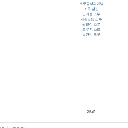
조루증상과예방
조루 남편
인데놀 조루
케겔운동 조루
팔팔정 조루
조루 테스트
습관성 조루
2l3al5