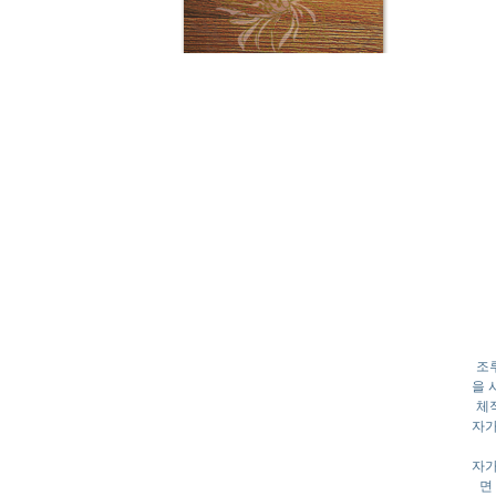
조
을 
체
자가
자가
면