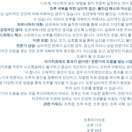
니므로, 자신에게 맞는 방법을 찾아 꾸준히 실천하는 것이 
조루 극복을 위한 심리적 접근: 불안감 해소와 자신감
는 심리적인 요인에 의해 악화되는 경우가 많습니다. 성관계에 대한 불안감, 스트레스
수 있습니다. 따라서 조루를 극복하기 위해서는 심리적인 접근이
파트너와의 대화:
성관계에 대한 솔직한 대화를 통해 서로의 기대치를 맞추
긍정적인 생각:
성관계에 대한 긍정적인 생각을 갖도록 노력합니다. 실패에 대한 두려
스트레스 해소:
스트레스는 조루를 악화시키는 요인이 됩니다. 규칙적인 운동, 취미 활
이완 요법:
명상, 요가, 심호흡 등을 통해 심신을 이완시키고, 불
전문가 상담:
심리적인 문제가 심각한 경우, 정신과 의사나 상담 전문가의 
적인 안정을 찾는 것은 조루 극복에 매우 중요합니다. 자신감을 갖고, 긍정적인 마음
도움이 될 수 있습니다.
자가치료에도 효과가 없다면? 전문가의 도움을 받는 시
치료를 꾸준히 시도했음에도 불구하고 증상이 개선되지 않거나, 오히려 악화되는 경
야 합니다. 신체적인 원인이 있는 경우 자가치료만으로는 효과를 보기
기과 전문의는 조루의 원인을 정확하게 진단하고, 적절한 치료 방법을 제시해 줄 수 있습
 등 다양한 치료 방법을 통해 조루를 개선할 수 있습니다. 또한 심리적인 문제가 동반된
하여 심리 치료를 병행할 수 있습니다.
가의 도움을 받는 것을 부끄러워하지 마세요. 조루는 치료 가능한 질환이며, 전문가의
적극적으로 치료에 임하는 것이 건강한 성생활을 되찾는 가장 확
관련 키워드:
조루증, 조루 치료, 조루 원인, 조루 극복, 
조루자가치료
조루 기구
조루 반대