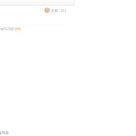
조회 : 212
cj.top%23@
[99]
릴게요.