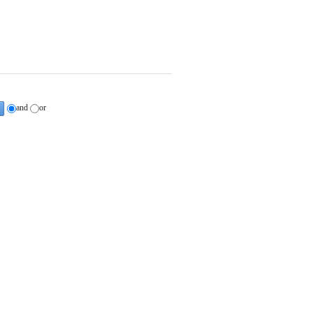
and
or