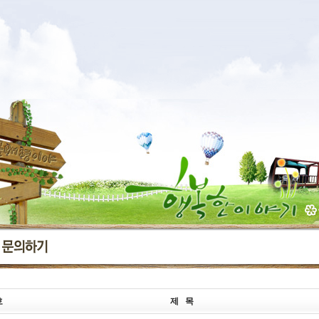
호
제 목